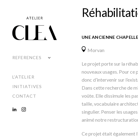
Réhabilitati
UNE ANCIENNE CHAPELLE 
Morvan
REFERENCES
Le projet porte sur la réhab
CONCEPTION
nouveaux usages. Pour ce pro
SUIVI DE TRAVAUX
L’ATELIER
donc d’intervenir sur l’exi
INITIATIVES
Dans cette recherche de mis
voûte. Elle dissimule les p
CONTACT
taille, vocabulaire architec
singulier.
Penser les usages
animé notre restructuratio
Ce projet était également l