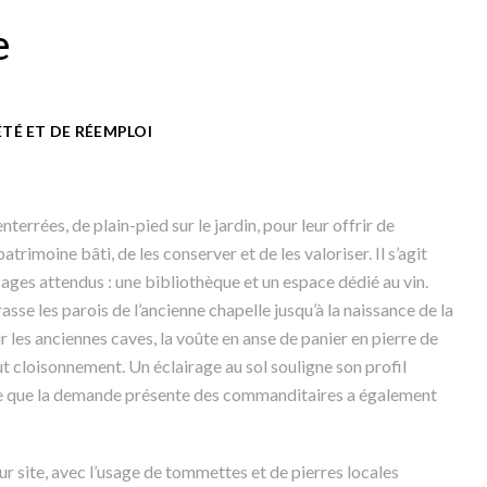
e
TÉ ET DE RÉEMPLOI
nterrées, de plain-pied sur le jardin, pour leur offrir de
trimoine bâti, de les conserver et de les valoriser. Il s’agit
sages attendus : une bibliothèque et un espace dédié au vin.
sse les parois de l’ancienne chapelle jusqu’à la naissance de la
 les anciennes caves, la voûte en anse de panier en pierre de
out cloisonnement. Un éclairage au sol souligne son profil
gue que la demande présente des commanditaires a également
r site, avec l’usage de tommettes et de pierres locales