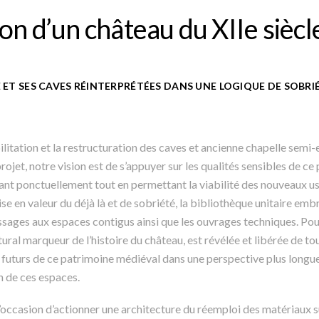
on d’un château du XIIe siècl
ET SES CAVES RÉINTERPRÉTÉES DANS UNE LOGIQUE DE SOBRIÉ
ilitation et la restructuration des caves et ancienne chapelle
semi-e
jet, notre vision est de s’appuyer sur les qualités sensibles de ce pa
stant ponctuellement tout en permettant la viabilité des nouveaux u
e en valeur du déjà là et de sobriété, la bibliothèque unitaire embra
assages aux espaces contigus ainsi que les ouvrages techniques. Pour
tural marqueur de l’histoire du château, est révélée et libérée de t
 futurs de ce patrimoine médiéval dans une perspective plus lon
n de ces espaces.
’occasion d’actionner une architecture du réemploi des matériaux su